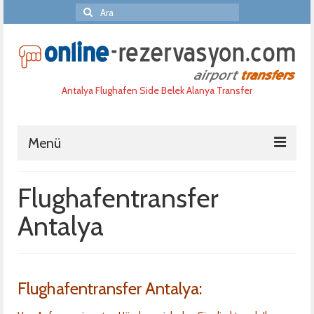
Şunu
ara:
Antalya Flughafen Side Belek Alanya Transfer
Menü
Home
Flughafentransfer
Haufige fragen
Antalya
Reservierung
Uber uns
Flughafentransfer Antalya:
Port Aida Akdeniz