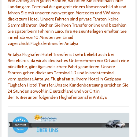
Von Anfang an in guten Händen, wir holen Sie direkt nach Ihrer
Kontakt
Landung am Terminal Ausgang mit einem Namensschild ab und
fahren Sie mit unseren neuwertigen Mercedes und VW Vans
direkt zum Hotel. Unsere Fahrten sind private Fahrten, keine
Sammelfahrten. Buchen Sie Ihren Transfer online und bezahlen
Sie später beim Fahrer in Euro. Ihre Reiseunterlagen erhalten Sie
innerhalb von 10 Minuten per Email
zugeschickt.Flughafentransfer Antalya
Antalya Flughafen Hotel Transfer ist sehr beliebt auch bei
Reisebüros, da wir als deutsches Unternehmen vor Ort auch eine
pünktliche, günstige und sichere Fahrt garantieren. Unsere
Fahrten gehen direkt am Terminal 1-2 und Inlandsterminal
vom gazipasa
Antalya Flughafen
zu Ihrem Hotel in Gazipasa
Flughafen Hotel Transfer.Unsere Kundenbetreuung erreichen Sie
24 Stunden sowohl in Deutschland und vor Ort in
der
Türkei
unter folgenden Flughafentransfer Antalya