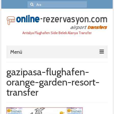
Şunu
ara:
Antalya Flughafen Side Belek Alanya Transfer
Menü
Home
gazipasa-flughafen-
Haufige fragen
orange-garden-resort-
Reservierung
transfer
Uber uns
Port Aida Akdeniz