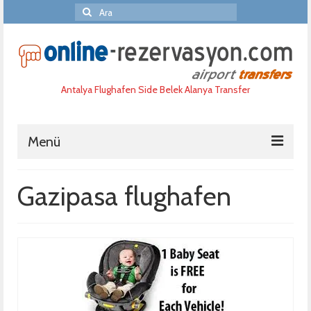
Şunu
ara:
Antalya Flughafen Side Belek Alanya Transfer
Menü
Home
Gazipasa flughafen
Haufige fragen
Reservierung
Uber uns
Port Aida Akdeniz