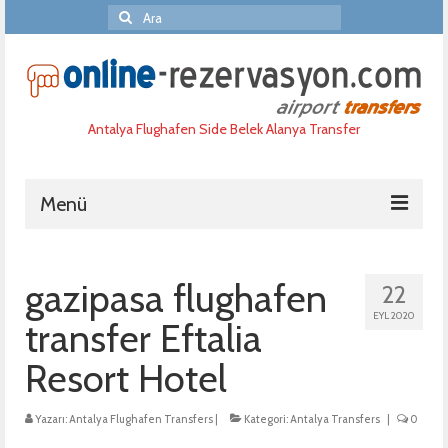
Şunu
ara:
Antalya Flughafen Side Belek Alanya Transfer
Menü
Home
gazipasa flughafen
22
Haufige fragen
EYL 2020
transfer Eftalia
Reservierung
Resort Hotel
Uber uns
Yazarı:
Antalya Flughafen Transfers
|
Kategori:
Antalya Transfers
|
0
Port Aida Akdeniz