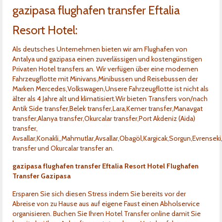
gazipasa flughafen transfer Eftalia
Kontakt
Resort Hotel:
Als deutsches Unternehmen bieten wir am Flughafen von
Antalya und gazipasa einen zuverlässigen und kostengünstigen
Privaten Hotel transfers an. Wir verfügen über eine modernen
Fahrzeugflotte mit Minivans,Minibussen und Reisebussen der
Marken Mercedes,Volkswagen,Unsere Fahrzeugflotte ist nicht als
älter als 4 Jahre alt und klimatisiert.Wir bieten Transfers von/nach
Antik Side transfer,Belek transfer,Lara,Kemer transfer,Manavgat
transfer,Alanya transfer,Okurcalar transfer,Port Akdeniz (Aida)
transfer,
Avsallar,Konakli,,Mahmutlar,Avsallar,Obagöl,Kargicak,Sorgun,Evrenseki
transfer und Okurcalar transfer an.
gazipasa flughafen transfer Eftalia Resort Hotel Flughafen
Transfer Gazipasa
Ersparen Sie sich diesen Stress indem Sie bereits vor der
Abreise von zu Hause aus auf eigene Faust einen Abholservice
organisieren. Buchen Sie Ihren Hotel Transfer online damit Sie