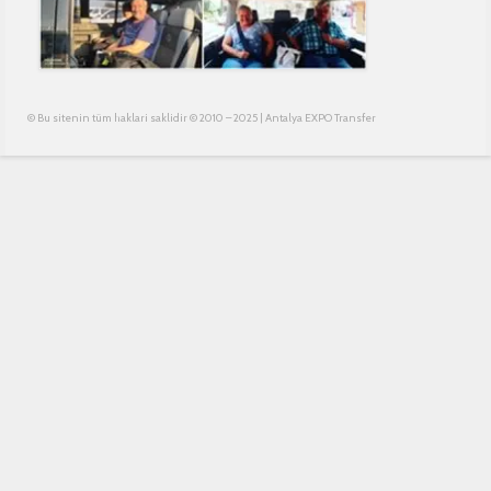
© Bu sitenin tüm haklari saklidir © 2010 – 2025 | Antalya EXPO Transfer